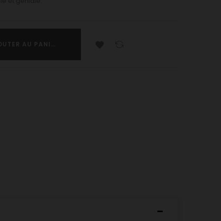
le et géniale.

OUTER AU PANIER