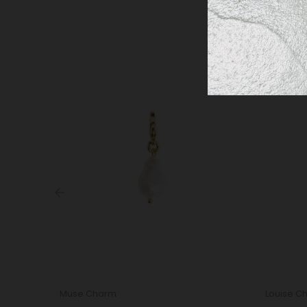
‹
Muse Charm
Louise C