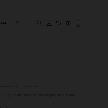
ESSE
mail_outline
0
me un bijou - sculpture.
aux lignes affirmées et synthétiques inspiré des