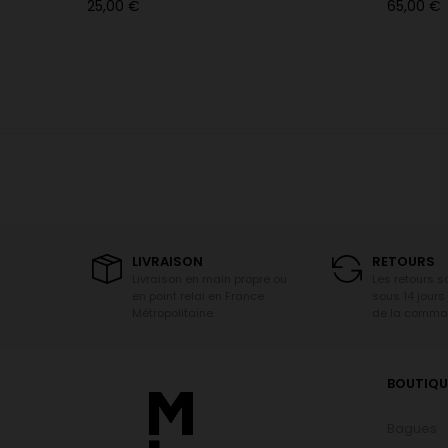
Prix
Prix
25,00 €
65,00 €
LIVRAISON
RETOURS
Livraison en main propre ou
Les retours 
en point relai en France
sous 14 jours
Métropolitaine.
de la comma
BOUTIQU
Bagues