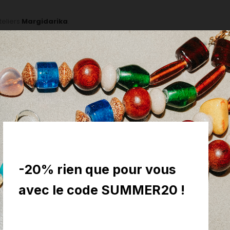
teliers
Margidarika
.
aiton ou étain doré à l'or fin 24K / plaqué argent.
 or.
Colissimo) ou relais (Shop2Shop by Chronopost).
sera envoyé sous 48h. Si nous devons le fabriquer, il vous sera livré sous
ous ferons le maximum pour satisfaire vos attentes.
-20% rien que pour vous
avec le code SUMMER20 !