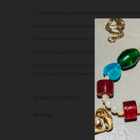
Tous nos bijoux sont fabriqués en France dans nos a
Les matières utilisées sont : plaqué or / argent 925, l
Toutes nos chaînes sont en argent 925 ou en plaqué
Mode de livraison : Colis remise contre signature (
Délai de livraison : Si le bijou est en stock, il vous 
une date précise, n'hésitez pas à nous contacter, n
DÉTAILS DU PRODUIT
REVIEWS