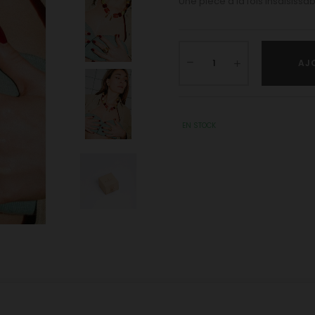
Une pièce à la fois insaisissab
AJ
EN STOCK