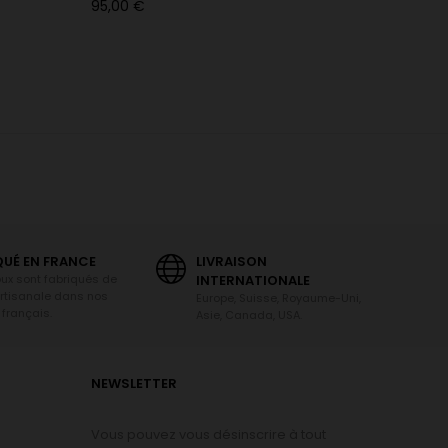
Prix
Prix
95,00 €
50,00 €
QUÉ EN FRANCE
LIVRAISON
oux sont fabriqués de
INTERNATIONALE
rtisanale dans nos
Europe, Suisse, Royaume-Uni,
 français.
Asie, Canada, USA.
NEWSLETTER
Vous pouvez vous désinscrire à tout