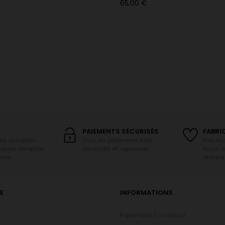
Prix
65,00 €
PAIEMENTS SÉCURISÉS
FABRI
sont acceptés
Tous les paiements sont
Nos bij
 après réception
sécurisés et approuvés.
façon a
nde.
ateliers
E
INFORMATIONS
Paiement / Livraison