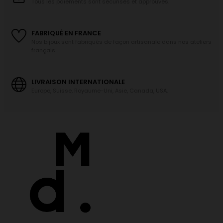
Tous les paiements sont sécurisés et approuvés.
FABRIQUÉ EN FRANCE
Nos bijoux sont fabriqués de façon artisanale dans nos ateliers
français.
LIVRAISON INTERNATIONALE
Europe, Suisse, Royaume-Uni, Asie, Canada, USA.