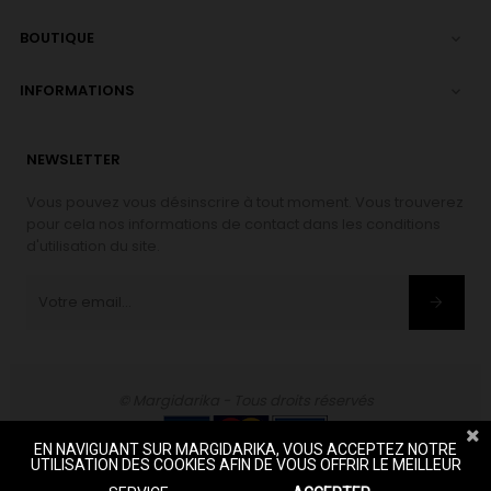
BOUTIQUE

INFORMATIONS

NEWSLETTER
Vous pouvez vous désinscrire à tout moment. Vous trouverez
pour cela nos informations de contact dans les conditions
d'utilisation du site.
© Margidarika - Tous droits réservés
EN NAVIGUANT SUR MARGIDARIKA, VOUS ACCEPTEZ NOTRE
UTILISATION DES COOKIES AFIN DE VOUS OFFRIR LE MEILLEUR